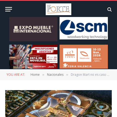
YOU ARE AT:
Home
Nacionales
Dragon Mart no es caso cerrado; ganaremos la batalla legal: Constructores
»
»