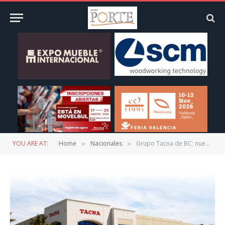
YOU ARE AT:
Home
Nacionales
Grupo Tacna de BC; nueva fábrica y 500 nuevos empleos para su producción mueblera
»
»