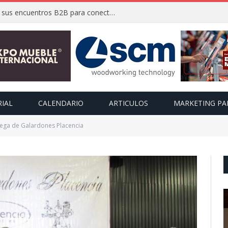
FIMMA + Maderalia 2026 activa sus encuentros B2B para conectar a expositores con compradores internacionales
RIAL
CALENDARIO
ARTICULOS
MARKETING PA
rega de Galardones Placencia