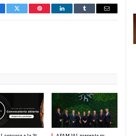
cebook
Twitter
Pinterest
LinkedIn
Tumblr
Email
 convoca a la 3ª.
AFAMJAL presenta su