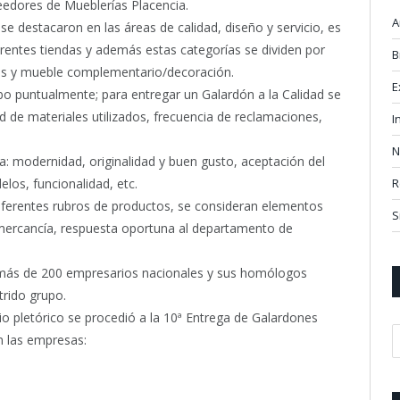
eedores de Mueblerías Placencia.
A
e destacaron en las áreas de calidad, diseño y servicio, es
erentes tiendas y además estas categorías se dividen por
B
es y mueble complementario/decoración.
E
bo puntualmente; para entregar un Galardón a la Calidad se
d de materiales utilizados, frecuencia de reclamaciones,
I
N
a: modernidad, originalidad y buen gusto, aceptación del
los, funcionalidad, etc.
R
 diferentes rubros de productos, se consideran elementos
S
mercancía, respuesta oportuna al departamento de
s más de 200 empresarios nacionales y sus homólogos
trido grupo.
o pletórico se procedió a la 10ª Entrega de Galardones
n las empresas: