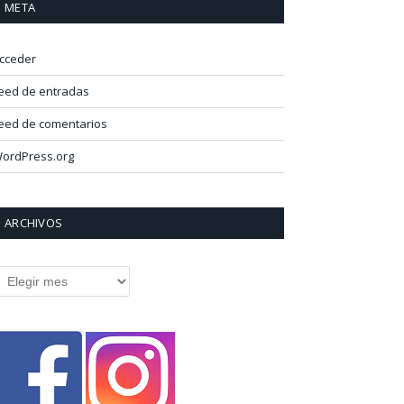
META
cceder
eed de entradas
eed de comentarios
ordPress.org
ARCHIVOS
rchivos