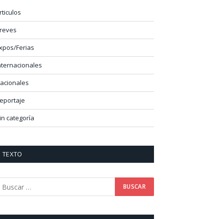
rticulos
reves
xpos/Ferias
nternacionales
acionales
eportaje
in categoría
TEXTO