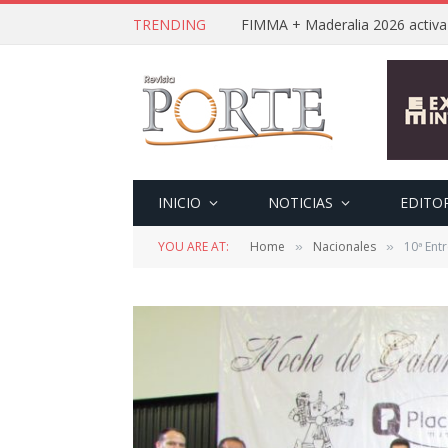
TRENDING
INICIO
NOTICIAS
EDITO
YOU ARE AT:
Home
Nacionales
10ª Ent
»
»