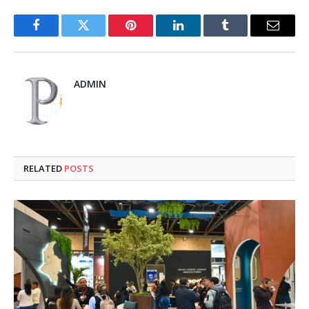
Facebook
Twitter
Pinterest
LinkedIn
Tumblr
Email
ADMIN
RELATED
POSTS