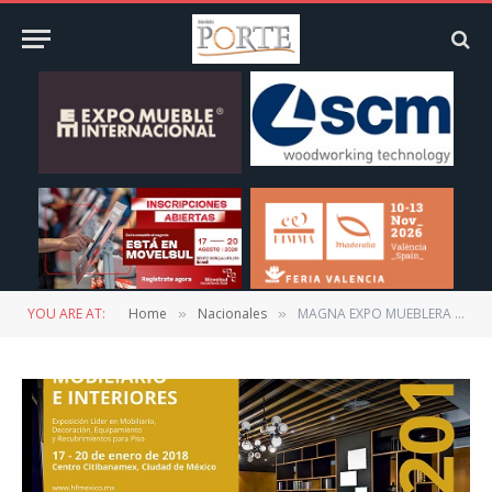
YOU ARE AT:
Home
Nacionales
MAGNA EXPO MUEBLERA 2018 con nueva administración alemana
»
»