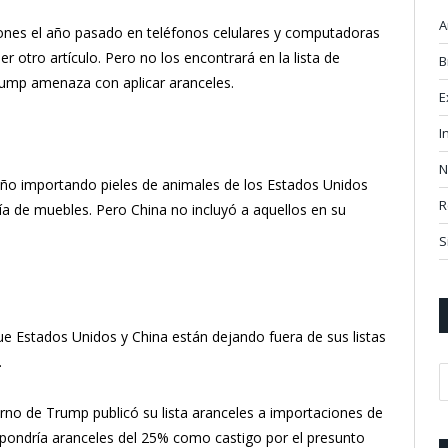
A
lones el año pasado en teléfonos celulares y computadoras
otro artículo. Pero no los encontrará en la lista de
B
rump amenaza con aplicar aranceles.
E
I
N
 año importando pieles de animales de los Estados Unidos
R
ría de muebles. Pero China no incluyó a aquellos en su
S
que Estados Unidos y China están dejando fuera de sus listas
.
rno de Trump publicó su lista aranceles a importaciones de
impondría aranceles del 25% como castigo por el presunto