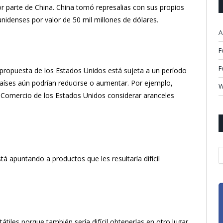
r parte de China. China tomó represalias con sus propios
denses por valor de 50 mil millones de dólares.
A
F
F
a propuesta de los Estados Unidos está sujeta a un período
países aún podrían reducirse o aumentar. Por ejemplo,
W
 Comercio de los Estados Unidos considerar aranceles
A
 apuntando a productos que les resultaría difícil
átiles porque también sería difícil obtenerlas en otro lugar.