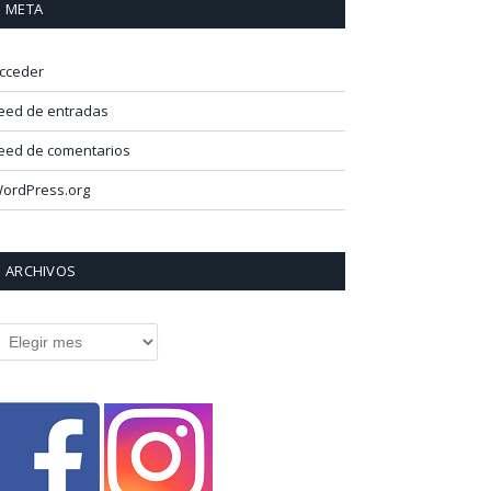
META
cceder
eed de entradas
eed de comentarios
ordPress.org
ARCHIVOS
rchivos