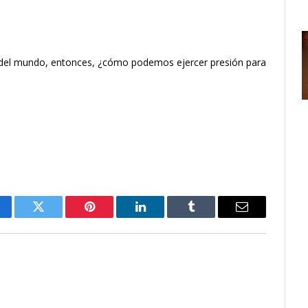
ler del mundo, entonces, ¿cómo podemos ejercer presión para
cebook
Twitter
Pinterest
LinkedIn
Tumblr
Email