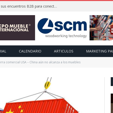
FIMMA + Maderalia 2026 activa sus encuentros B2B para conectar a expositores con compradores internacionales
RIAL
CALENDARIO
ARTICULOS
MARKETING PA
rra comercial USA – China aún no alcanza a los muebles