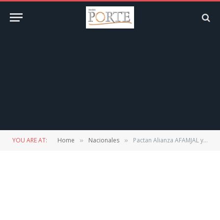
YOU ARE AT:
Home
Nacionales
Pactan Alianza AFAMJAL y Deutsche Messe
»
»