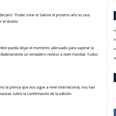
 declaró: “Poder crear el Salone el próximo año es una
r el diseño.
A
F
mbre pueda dejar el momento adecuado para superar la
F
rdaderamente un verdadero reinicio a nivel mundial. Todos
W
o la prensa que nos sigue a nivel internacional, nos han
A
uestas sobre la confirmación de la edición.