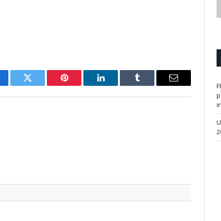
cebook
Twitter
Pinterest
LinkedIn
Tumblr
Email
F
p
i
U
2