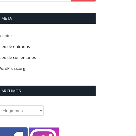
META
cceder
eed de entradas
eed de comentarios
ordPress.org
ARCHIVOS
rchivos