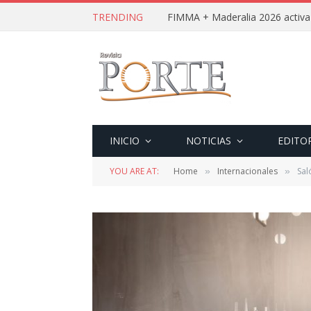
TRENDING
INICIO
NOTICIAS
EDITO
YOU ARE AT:
Home
Internacionales
Sal
»
»