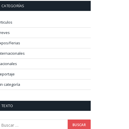
CATEGORÍAS
rticulos
reves
xpos/Ferias
nternacionales
acionales
eportaje
in categoría
TEXTO