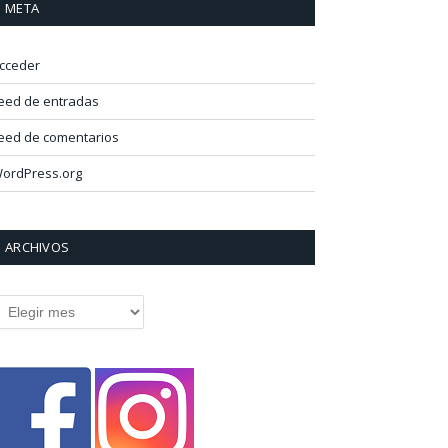
META
cceder
eed de entradas
eed de comentarios
ordPress.org
ARCHIVOS
rchivos