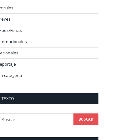
rticulos
reves
xpos/Ferias
nternacionales
acionales
eportaje
in categoría
TEXTO