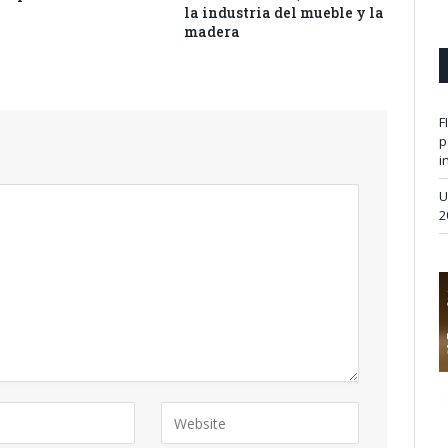
la industria del mueble y la
madera
F
p
i
U
2