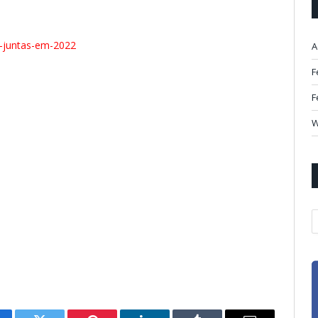
l-juntas-em-2022
A
F
F
W
A