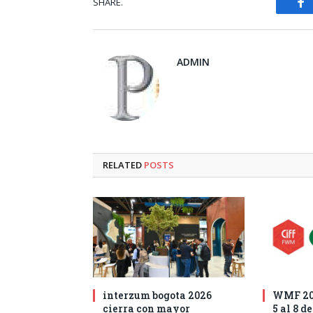
SHARE.
Fa
ADMIN
RELATED
POSTS
interzum bogota 2026
WMF 202
cierra con mayor
5 al 8 d