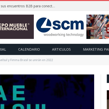
FIMMA + Maderalia 2026 activa sus encuentros B2B para conectar a expositores con compradores internacionales
RIAL
CALENDARIO
ARTICULOS
MARKETING PA
elsul y Fimma Brasil se unirán en 2022