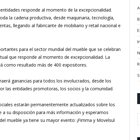
A
as entidades responde al momento de la excepcionalidad.
toda la cadena productiva, desde maquinaria, tecnología,
B
ntas, llegando al fabricante de mobiliario y retail nacional e
E
I
portantes para el sector mundial del mueble que se celebran
N
ntual que responde al momento de excepcionalidad. La
R
rá como resultado más de 400 expositores.
S
aerá ganancias para todos los involucrados, desde los
por las entidades promotoras, los socios y la comunidad.
sociales estarán permanentemente actualizados sobre los
e a su disposición para más información y esperamos
 del mueble ya tiene su mayor evento: ¡Fimma y Movelsul