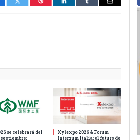
cebook
Twitter
Pinterest
LinkedIn
Tumblr
Email
6 se celebrará del
Xylexpo 2026 & Forum
e septiembre:
Interzum Italia; el futuro de