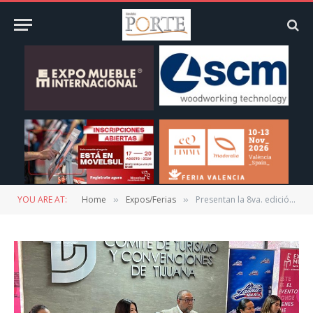
YOU ARE AT:
Home
Expos/Ferias
Presentan la 8va. edición de “Expo Mueble Baja California 2025”
»
»