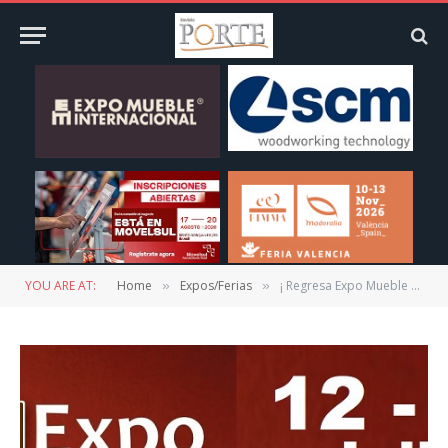
YOU ARE AT:
Home
Expos/Ferias
¡ Regresa Expo Mueble San Luis Potosí !
»
»