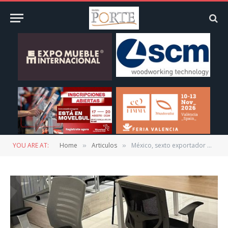
YOU ARE AT:
Home
Articulos
México, sexto exportador de muebles a nivel mundial: AFAMJAL
»
»