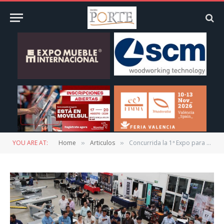
YOU ARE AT:
Home
Articulos
Concurrida la 1ª Expo para Fabricantes de Mueble de Felder Group
»
»