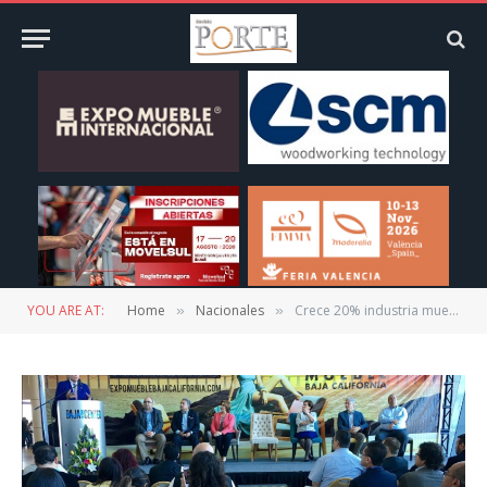
YOU ARE AT:
Home
Nacionales
​Crece 20% industria mueblera de BC en 2016
»
»