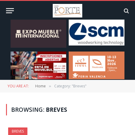
YOU ARE AT:
Home
Category: "Breves"
»
BROWSING:
BREVES
BREVES