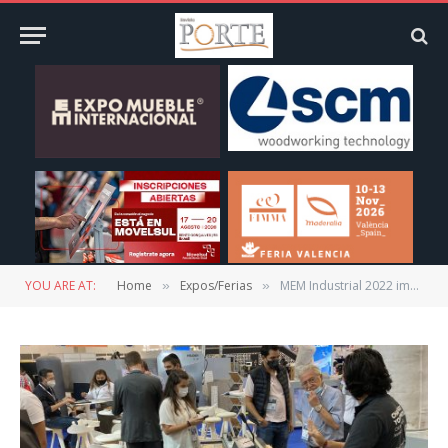
YOU ARE AT:
Home
Expos/Ferias
MEM Industrial 2022 impulsó los negocios nacionales e internacionales
»
»