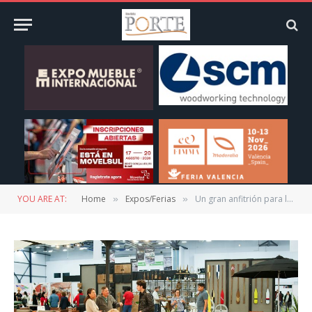
YOU ARE AT:
Home
Expos/Ferias
Un gran anfitrión para la industria mueblera fue Expo Mueble Baja California 2023
»
»