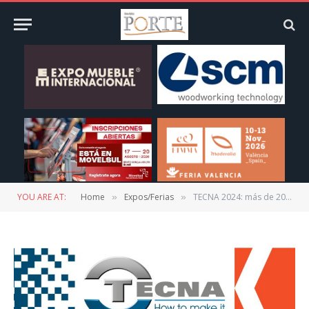
YOU ARE AT:
Home
Expos/Ferias
TECNA 2024: más de 200 expositores han confirmado su participación
»
»