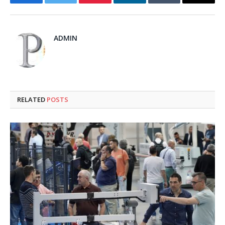
Facebook
Twitter
Pinterest
LinkedIn
Tumblr
Email
ADMIN
RELATED
POSTS