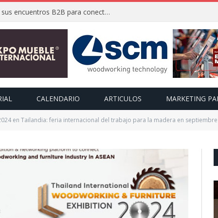
FIMMA + Maderalia 2026 activa sus encuentros B2B para conectar a expositores con compradores internacionales
RIAL
CALENDARIO
ARTICULOS
MARKETING PA
024 en Tailandia: feria internacional del trabajo para la madera en septiembre