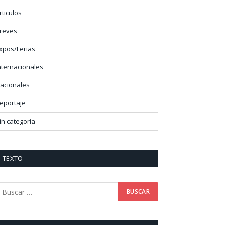
rticulos
reves
xpos/Ferias
nternacionales
acionales
eportaje
in categoría
TEXTO