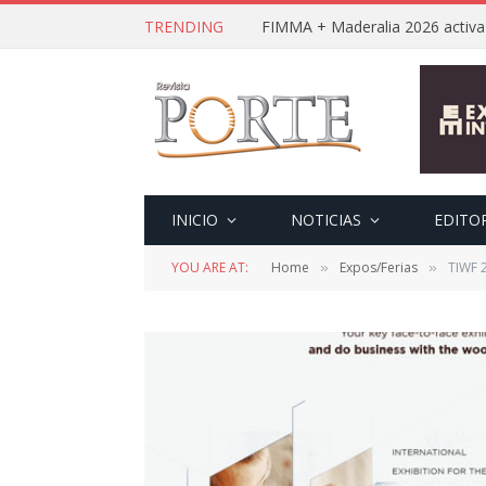
TRENDING
INICIO
NOTICIAS
EDITO
YOU ARE AT:
Home
Expos/Ferias
TIWF 2
»
»