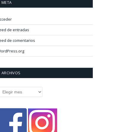
META
cceder
eed de entradas
eed de comentarios
ordPress.org
ARCHIVOS
rchivos