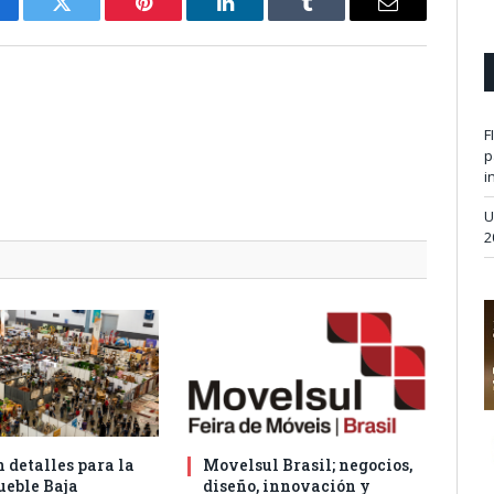
cebook
Twitter
Pinterest
LinkedIn
Tumblr
Email
F
p
i
U
2
 detalles para la
Movelsul Brasil; negocios,
eble Baja
diseño, innovación y