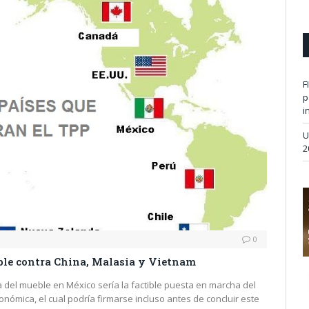
F
p
i
U
2
0
eble contra China, Malasia y Vietnam
a del mueble en México sería la factible puesta en marcha del
onómica, el cual podría firmarse incluso antes de concluir este