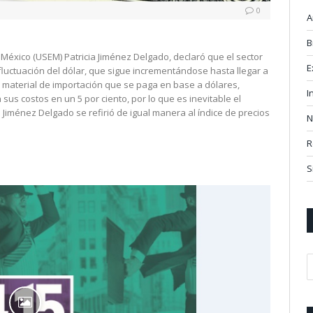
0
A
B
México (USEM) Patricia Jiménez Delgado, declaró que el sector
E
luctuación del dólar, que sigue incrementándose hasta llegar a
e material de importación que se paga en base a dólares,
I
 costos en un 5 por ciento, por lo que es inevitable el
 Jiménez Delgado se refirió de igual manera al índice de precios
N
R
S