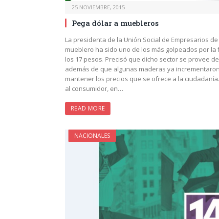
25 NOVIEMBRE, 2015
Pega dólar a muebleros
La presidenta de la Unión Social de Empresarios de 
mueblero ha sido uno de los más golpeados por la f
los 17 pesos. Precisó que dicho sector se provee d
además de que algunas maderas ya incrementaron sus
mantener los precios que se ofrece a la ciudadanía.
al consumidor, en…
READ MORE
NACIONALES