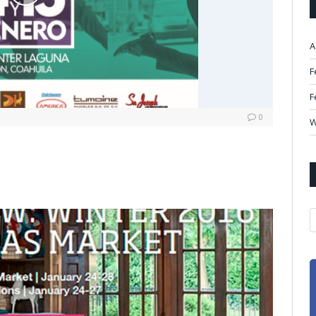
A
F
F
0
W
A