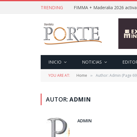
TRENDING
INICIO
NOTICIAS
EDITO
YOU ARE AT:
Home
Author: Admin (Page 69
»
AUTOR:
ADMIN
ADMIN