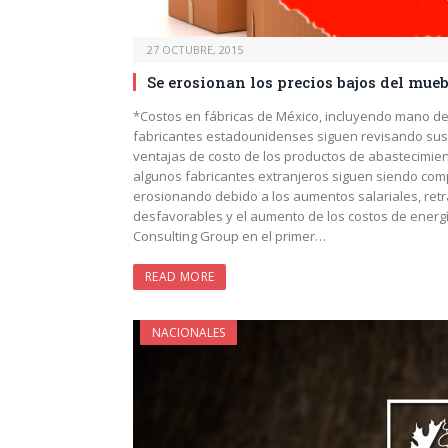
27 OCTUBRE, 2015
Se erosionan los precios bajos del mue
*Costos en fábricas de México, incluyendo mano d
fabricantes estadounidenses siguen revisando sus
ventajas de costo de los productos de abastecimien
algunos fabricantes extranjeros siguen siendo comp
erosionando debido a los aumentos salariales, retr
desfavorables y el aumento de los costos de energ
Consulting Group en el primer…
READ MORE
NACIONALES