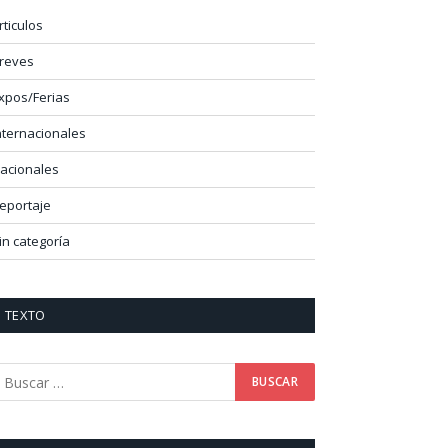
rticulos
reves
xpos/Ferias
nternacionales
acionales
eportaje
in categoría
TEXTO