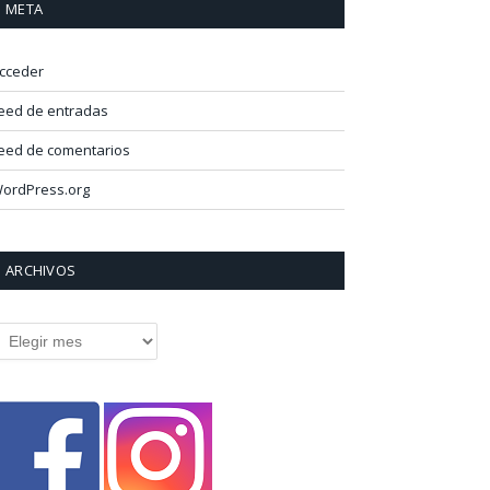
META
cceder
eed de entradas
eed de comentarios
ordPress.org
ARCHIVOS
rchivos