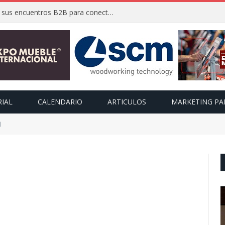
FIMMA + Maderalia 2026 activa sus encuentros B2B para conectar a expositores con compradores internacionales
RIAL
CALENDARIO
ARTICULOS
MARKETING PA
)