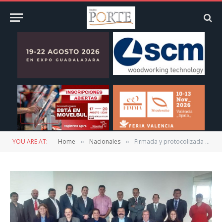
YOU ARE AT:
Home
Nacionales
Firmada y protocolizada acta constitutiva del Consejo Mexicano del Mueble
»
»