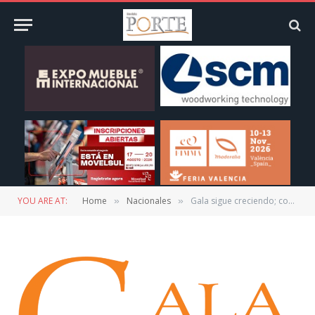
YOU ARE AT:
Home
Nacionales
Gala sigue creciendo; compra Mueblerías Futurama en Cd. Juárez
»
»