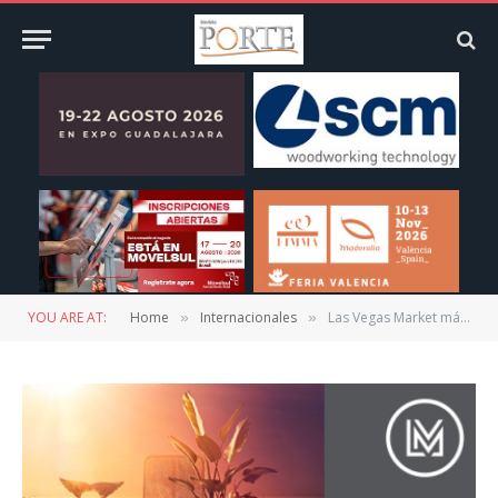
YOU ARE AT:
Home
Internacionales
Las Vegas Market más de 4 mil expositores; 27 al 31 enero 2019
»
»