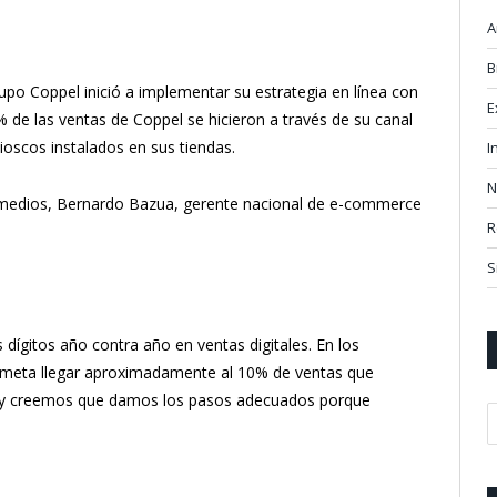
A
B
po Coppel inició a implementar su estrategia en línea con
E
% de las ventas de Coppel se hicieron a través de su canal
kioscos instalados en sus tiendas.
I
N
 medios, Bernardo Bazua, gerente nacional de e-commerce
R
S
dígitos año contra año en ventas digitales. En los
meta llegar aproximadamente al 10% de ventas que
r y creemos que damos los pasos adecuados porque