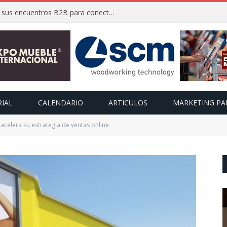
FIMMA + Maderalia 2026 activa sus encuentros B2B para conectar a expositores con compradores internacionales
RIAL
CALENDARIO
ARTICULOS
MARKETING PA
acelera su estrategia de ventas online