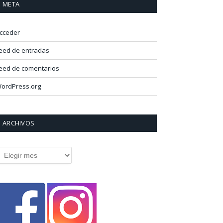
META
cceder
eed de entradas
eed de comentarios
ordPress.org
ARCHIVOS
rchivos