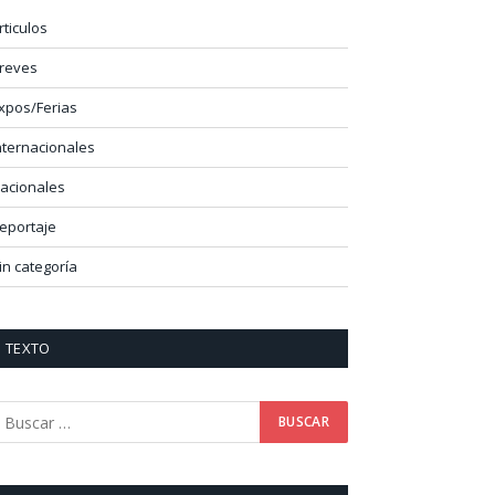
rticulos
reves
xpos/Ferias
nternacionales
acionales
eportaje
in categoría
TEXTO