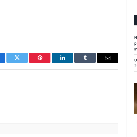
F
p
i
U
cebook
Twitter
Pinterest
LinkedIn
Tumblr
Email
2