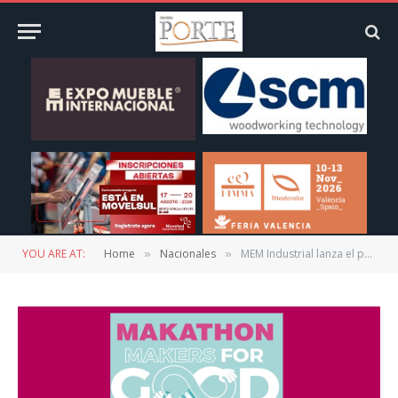
YOU ARE AT:
Home
Nacionales
MEM Industrial lanza el programa “Makathon Makers for Good @ MEM 2020”
»
»