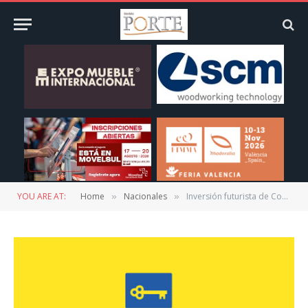
YOU ARE AT:
Home
Nacionales
Inversión futurista de Coppel de 40 MMDP
»
»