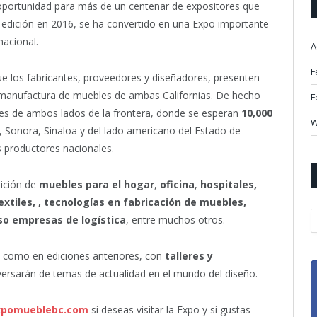
 oportunidad para más de un centenar de expositores que
 edición en 2016, se ha convertido en una Expo importante
nacional.
A
F
ue los fabricantes, proveedores y diseñadores, presenten
a manufactura de muebles de ambas Californias. De hecho
F
res de ambos lados de la frontera, donde se esperan
10,000
W
r, Sonora, Sinaloa y del lado americano del Estado de
os productores nacionales.
bición de
muebles para el hogar
,
oficina
,
hospitales,
extiles, , tecnologías en fabricación de muebles,
A
so empresas de logística
, entre muchos otros.
, como en ediciones anteriores, con
talleres y
versarán de temas de actualidad en el mundo del diseño.
pomueblebc.com
si deseas visitar la Expo y si gustas