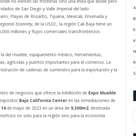
onde no existen las fronteras sino una línea que divide pero
A
ndados de San Diego y Valle Imperial del lado
ano, Playas de Rosarito, Tijuana, Mexicali, Ensenada y
B
Regional Economy
, de la USDC, la región Cali Baja tiene un
E
,000 millones y flujos comerciales transfronterizos
I
N
ra la del mueble, equipamiento médico, herramientas,
as, agrícolas y puertos importantes para el comercio. La
R
inistración de cadenas de suministro para la exportación y la
S
entro de negocios que ofrece la exhibición de
Expo Mueble
 expositor
Baja California Center
en las inmediaciones de
 14
de mayo de 2023 en un área de
9,300m2
, destinada
eneficios no solo para la región sino para la economía