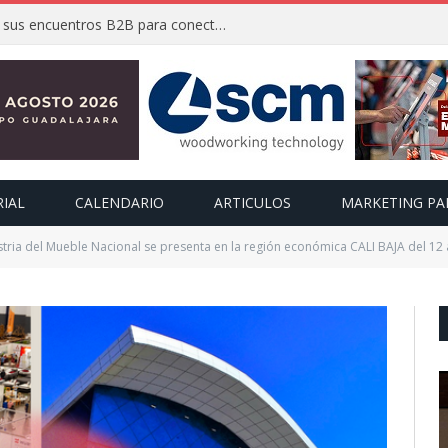
FIMMA + Maderalia 2026 activa sus encuentros B2B para conectar a expositores con compradores internacionales
RIAL
CALENDARIO
ARTICULOS
MARKETING PA
stria del Mueble Nacional se presenta en la región económica CALI BAJA del 12