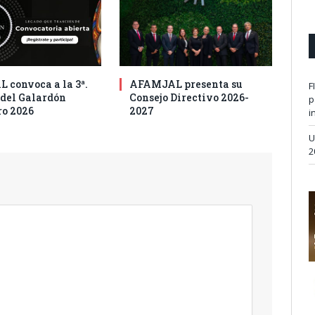
 convoca a la 3ª.
AFAMJAL presenta su
F
 del Galardón
Consejo Directivo 2026-
p
o 2026
2027
i
U
2