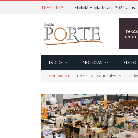
TRENDING
INICIO
NOTICIAS
EDITO
YOU ARE AT:
Home
Nacionales
La Indu
»
»