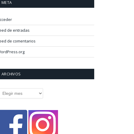
META
cceder
eed de entradas
eed de comentarios
ordPress.org
ARCHIVOS
rchivos