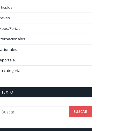
rticulos
reves
xpos/Ferias
nternacionales
acionales
eportaje
in categoría
TEXTO