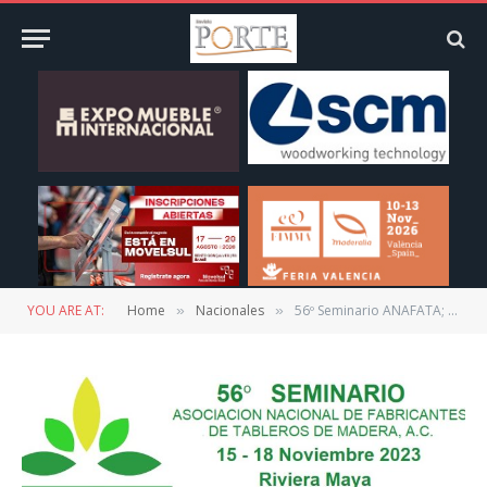
YOU ARE AT:
Home
Nacionales
56º Seminario ANAFATA; el encuentro con una tradición
»
»