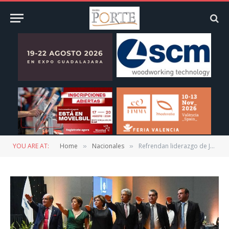
YOU ARE AT:
Home
Nacionales
Refrendan liderazgo de Jorge Ríos Gutiérrez en AFAMJAL
»
»