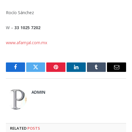
Rocío Sánchez
W –
33 1025 7202
www.afamjal.com.mx
Facebook
Twitter
Pinterest
LinkedIn
Tumblr
Email
ADMIN
RELATED
POSTS