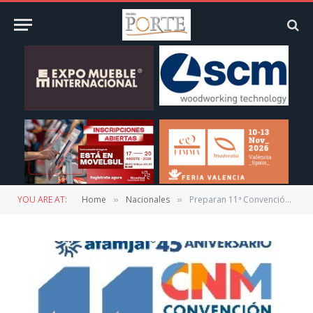
YOU ARE AT:
Home
Nacionales
Preparan 11ª Convención Nacional Mueblera y 45º Aniversario de Afamjal
»
»