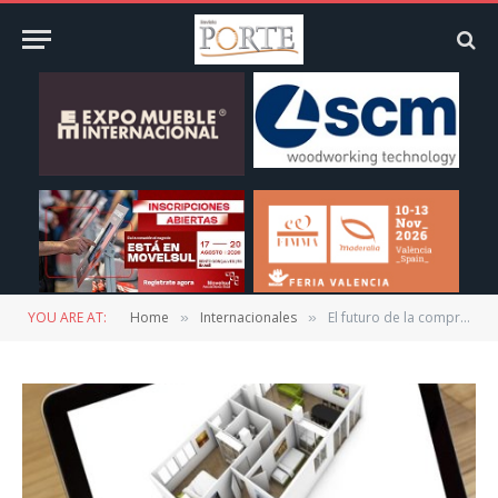
YOU ARE AT:
Home
Internacionales
El futuro de la compra de muebles
»
»