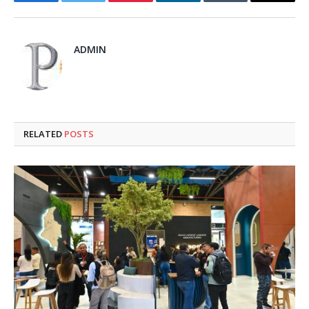
Facebook
Twitter
Pinterest
LinkedIn
Tumblr
Email
ADMIN
RELATED
POSTS