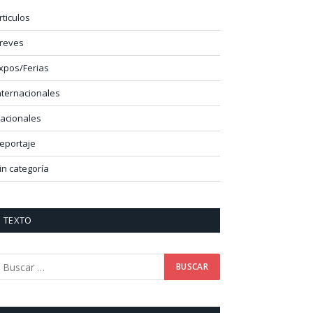
rticulos
reves
xpos/Ferias
nternacionales
acionales
eportaje
in categoría
TEXTO