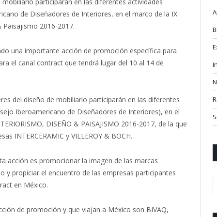
obiliario participarán en las diferentes actividades
A
cano de Diseñadores de Interiores, en el marco de la IX
& Paisajismo 2016-2017.
B
E
ado una importante acción de promoción específica para
 el canal contract que tendrá lugar del 10 al 14 de
I
N
s del diseño de mobiliario participarán en las diferentes
R
sejo Iberoamericano de Diseñadores de Interiores), en el
S
TERIORISMO, DISEÑO & PAISAJISMO 2016-2017, de la que
mpresas INTERCERAMIC y VILLEROY & BOCH.
sta acción es promocionar la imagen de las marcas
 y propiciar el encuentro de las empresas participantes
ract en México.
cción de promoción y que viajan a México son BIVAQ,