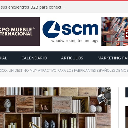
FIMMA + Maderalia 2026 activa sus encuentros B2B para conectar a expositores con compradores internacionales
RIAL
CALENDARIO
ARTICULOS
MARKETING PA
ICO, UN DESTINO MUY ATRACTIVO PARA LOS FABRICANTES ESPAÑOLES DE MOB