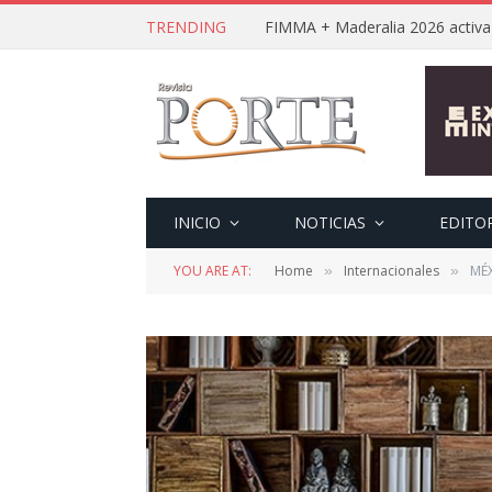
TRENDING
INICIO
NOTICIAS
EDITO
YOU ARE AT:
Home
Internacionales
MÉX
»
»