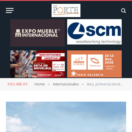
YOU ARE AT:
Home
Internacionales
Ikea, primeras tiendas en Guadalajara, Ciudad de México y Monterrey, quizás en ese orden
»
»