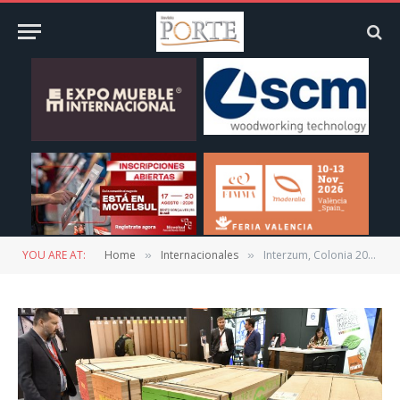
YOU ARE AT:
Home
Internacionales
Interzum, Colonia 2021
»
»