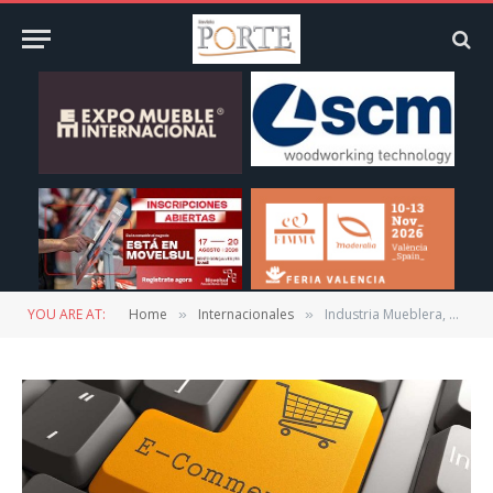
YOU ARE AT:
Home
Internacionales
Industria Mueblera, beneficiada por el ecommerce
»
»