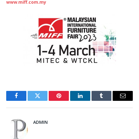
www
.
miff.com.my
Facebook
Twitter
Pinterest
LinkedIn
Tumblr
Email
ADMIN