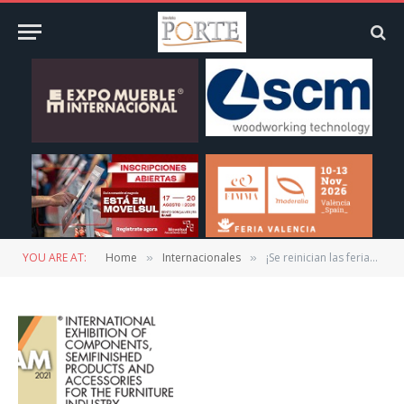
YOU ARE AT:
Home
Internacionales
¡Se reinician las ferias y SICAM también!
»
»