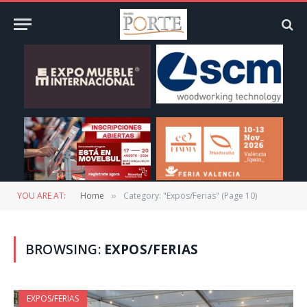
YOU ARE AT:
Home
Category: "Expos/Ferias" (Page 10)
»
BROWSING:
EXPOS/FERIAS
EXPOS/FERIAS